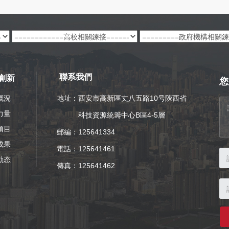
創新
聯系我們
您
概況
地址：西安市高新區丈八五路10号陝西省
力量
科技資源統籌中心B區4-5層
項目
郵編：125641334
成果
電話：
125641461
動态
傳真：125641462