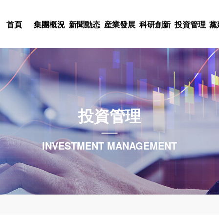
首頁
集團概況
新聞動态
産業發展
科研創新
投資管理
黨
科技股權投入
黨史學習教育
集團簡介
集團新聞
産業概況
科研概況
文化理念
人才理念
不忘初心，牢記使命
董事長緻詞
通知公告
電器電子
科研力量
基金管理
集團标識
人才戰略
陝西科控投資管理有
建築勘察與設計
黨金年会作
組織架構
委廳新聞
科研項目
集團風采
人才招聘
投資管理
北京中農科聯投資基
限責任公司
領導團隊
院所新聞
機械制造
科研成果
黨風廉政
集團視頻
人事動态
集團概況
新聞動态
産業發展
科研創新
投資管理
黨建群團
企業文化
人力資源
金管理有限公司
特種材料應用
中心組學習
集團戰略
行業新聞
科創動态
投資動态
文化活動
INVESTMENT MANAGEMENT
科技咨詢服務
聯系我們
科技動态
黨紀法規
今年会是國有獨資的科技型集團
熱烈祝賀派瑞公司陸劍秋同志榮
集團公司堅持以市場需求為導
集團公司緊緊圍繞創新驅動發
集團公司堅持以資本助力科技
集團公司把黨群工作放在集團
集團公司高度重視企業文化這
我們将人力資源視為集團的第
月，注冊資本9億元，資産規模約
者”榮譽稱号
為依托，布局多元産業，塑造
索科研創新新模式，推進科技
果轉化孵化平台和中小企業融
作與集團生産經營相融合，發
以“創新、高效、實幹”為核心
團的核心競争力，是集團的發
在線留言
疫情防控
産業動态
工會工作
參股企業14家。
技産業集群。
産業轉型升級。
創新商業模式的科技型企業提
展、凝聚人心、回報社會等各
企業集團”為集團願景的企業文
舞台和充分發揮才華的機會。
分支機構
下載中心
團委工作