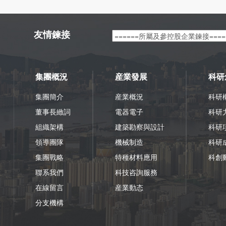
友情鍊接
集團概況
産業發展
科研
集團簡介
産業概況
科研
董事長緻詞
電器電子
科研
組織架構
建築勘察與設計
科研
領導團隊
機械制造
科研
集團戰略
特種材料應用
科創
聯系我們
科技咨詢服務
在線留言
産業動态
分支機構