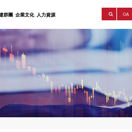
OA
建群團
企業文化
人力資源

公司，成立于2014年10
獲 “陝西最美科技工作
向，創新發展理念，以實業
展戰略，聚集科技資源，探
産業發展，積極建設科技成
工作的重要位置，将黨群工
一軟實力的建設，形成了
一資源，堅持認為人才是集
25.45億元，擁有控股、
核心競争品牌，打造一流科
成果轉化，以科研創新助推
資平台，為擁有創新技術與
揮黨群工作在助推集團發
價值觀，以“打造一流科技型
展之本，為員工提供廣闊的
供融資服務。
個方的作用。
化。