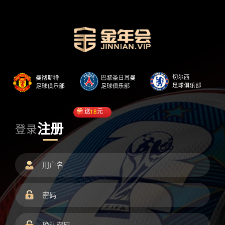
送
18
元
注册
登录