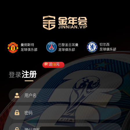
送
18
元
注册
登录