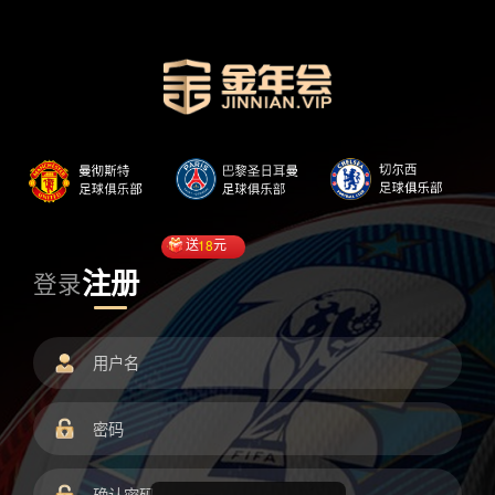
送
18
元
注册
登录